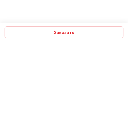
Заказать
Подписаться
на новости и акции
Подписаться
Компания
Помощь
Интернет-магазин