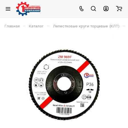
–
–
–
Главная
Каталог
Лепестковые круги торцевые (КЛТ)