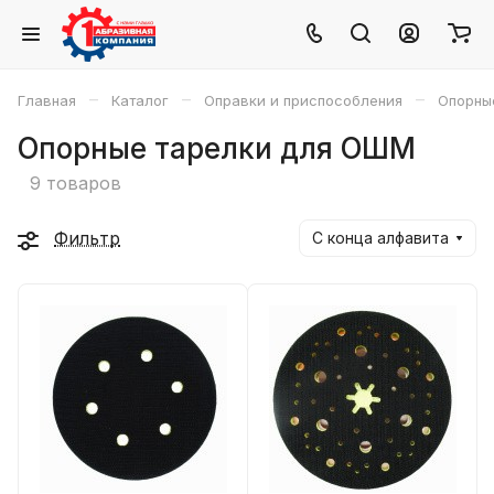
–
–
–
Главная
Каталог
Оправки и приспособления
Опорны
Опорные тарелки для ОШМ
9 товаров
Фильтр
С конца алфавита