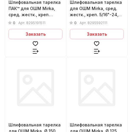
Шлифовальная тарелка
Шлифовальная тарелка
ПАК™ для ОШМ Mirka,
для ОШМ Mirka, сред.
сред. жестк., креп.
жестк., креп. 5/16"-24,
5/16"-24, Ø125мм, без
Ø125мм, 44 отверстия
0
0
Арт.
8295191511
Арт.
8295592111
отверстий
Заказать
Заказать
Шлифовальная тарелка
Шлифовальная тарелка
для ОШМ Mirka, Ø 150
для ОШМ Mirka, Ø 125