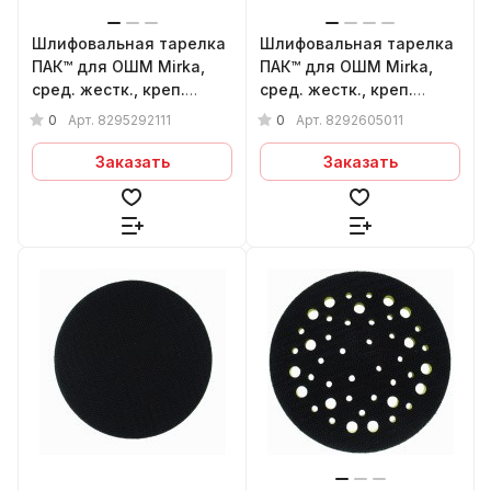
Шлифовальная тарелка
Шлифовальная тарелка
ПАК™ для ОШМ Mirka,
ПАК™ для ОШМ Mirka,
сред. жестк., креп.
сред. жестк., креп.
5/16"-24, Velcro, Ø150
5/16"-24, Velcro, Ø150
0
0
Арт.
8295292111
Арт.
8292605011
мм, 6 отверстий
мм, 48 отверстий
Заказать
Заказать