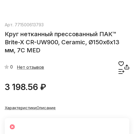
Арт.
771500613793
Круг нетканный прессованный ПАК™
Brite-X CR-UW900, Сeramic, Ø150х6х13
мм, 7C MED
0
Нет отзывов
3 198.56 ₽
Характеристики
Описание