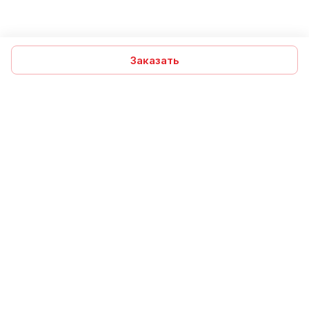
Заказать
Подписаться
на новости и акции
Подписаться
Компания
Помощь
Интернет-магазин
Информация