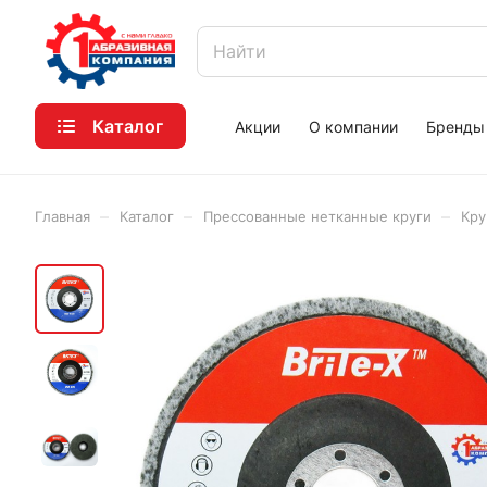
Каталог
Акции
О компании
Бренды
–
–
–
Главная
Каталог
Прессованные нетканные круги
Кру