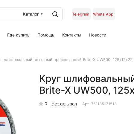
Каталог
Telegram
Whats App
Где купить
Помощь
Контакты
Новости
г шлифовальный нетканый прессованный Brite-X UW500, 125х12х22
Круг шлифовальный
Brite-X UW500, 125
0
Нет отзывов
Арт.
751135131513