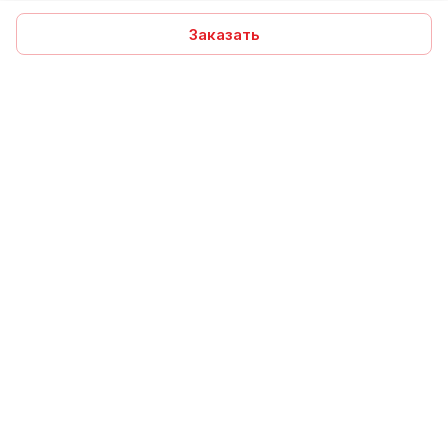
Заказать
Подписаться
на новости и акции
Подписаться
Компания
Помощь
Интернет-магазин
Информация
+7 960 031 80 60