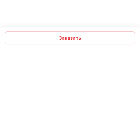
Заказать
Подписаться
на новости и акции
Подписаться
Компания
Помощь
Интернет-магазин