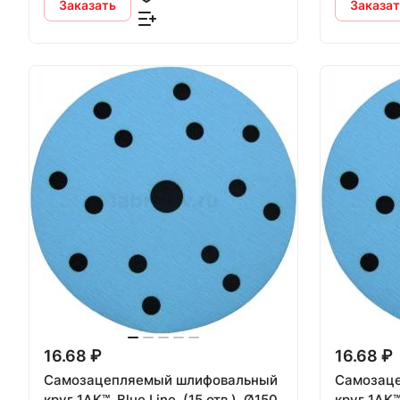
Заказать
Заказат
16.68 ₽
16.68 ₽
Самозацепляемый шлифовальный
Самозац
круг 1АК™, Blue Line, (15 отв.), Ø150
круг 1АК™, Blue Line, (15 отв.),