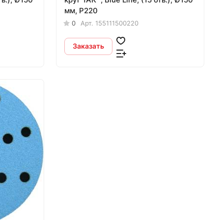
мм, Р220
0
Арт.
155111500220
Заказать