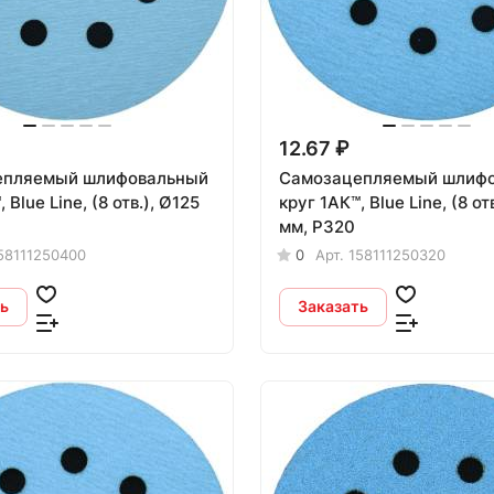
12.67 ₽
епляемый шлифовальный
Самозацепляемый шлиф
Ø125
круг 1АК™, Blue Line, (8 отв.), Ø125
мм, Р320
58111250400
0
Арт.
158111250320
ь
Заказать