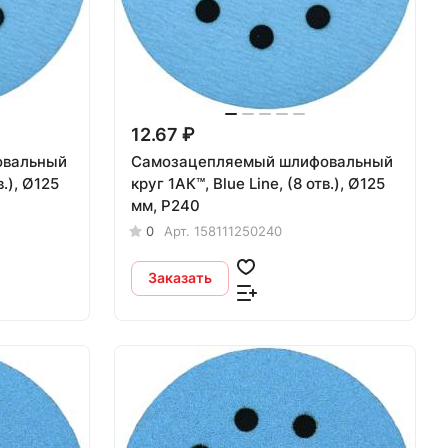
12.67 ₽
овальный
Самозацепляемый шлифовальный
круг 1АК™, Blue Line, (8 отв.), Ø125
мм, Р240
0
Арт.
158111250240
Заказать