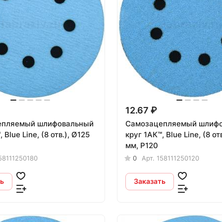
12.67 ₽
епляемый шлифовальный
Самозацепляемый шлиф
Ø125
круг 1АК™, Blue Line, (8 отв.), Ø125
мм, Р120
58111250180
0
Арт.
158111250120
ь
Заказать