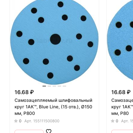
16.68 ₽
16.68 ₽
Самозацепляемый шлифовальный
Самозац
круг 1АК™, Blue Line, (15 отв.), Ø150
круг 1АК™, Blue Line, (15 отв.),
мм, Р800
мм, Р80
0
Арт.
155111500800
0
Арт.
1