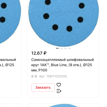
12.67 ₽
овальный
Самозацепляемый шлифовальный
круг 1АК™, Blue Line, (8 отв.), Ø125
мм, Р100
0
Арт.
158111250100
Заказать