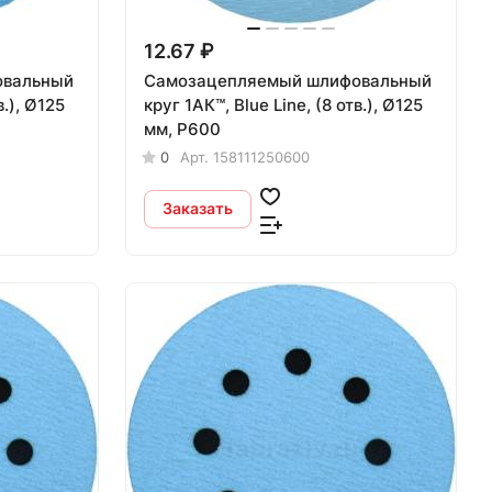
12.67 ₽
овальный
Самозацепляемый шлифовальный
круг 1АК™, Blue Line, (8 отв.), Ø125
мм, Р600
0
Арт.
158111250600
Заказать