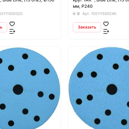
мм, Р240
55111500320
0
Арт.
155111500240
ь
Заказать