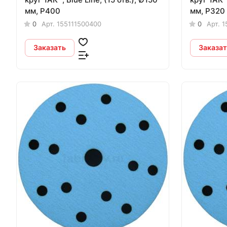
мм, Р400
мм, Р320
0
Арт.
155111500400
0
Арт.
1
Заказать
Заказат