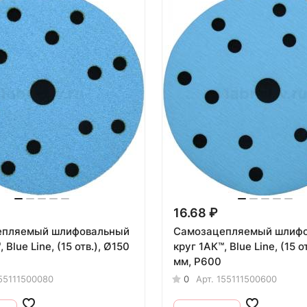
16.68 ₽
епляемый шлифовальный
Самозацепляемый шлиф
 Ø150
круг 1АК™, Blue Line, (15 отв.), Ø150
мм, Р600
55111500080
0
Арт.
155111500600