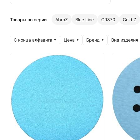
Товары по серии
AbroZ
Blue Line
CR870
Gold Z
С конца алфавита
Цена
Бренд
Вид изделия