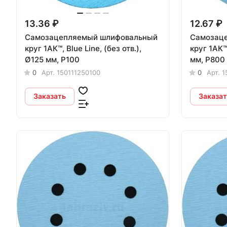
13.36 ₽
12.67 ₽
Самозацепляемый шлифовальный
Самозац
круг 1АК™, Blue Line, (без отв.),
круг 1АК™, Blue Line, (8 отв.), 
Ø125 мм, Р100
мм, Р800
0
Арт.
150111250100
0
Арт.
1
Заказать
Заказат