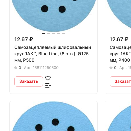
12.67 ₽
12.67 ₽
Самозацепляемый шлифовальный
Самозац
круг 1АК™, Blue Line, (8 отв.), Ø125
круг 1АК™, Blue Line, (8 отв.), 
мм, Р500
мм, Р400
0
Арт.
158111250500
0
Арт.
1
Заказать
Заказат