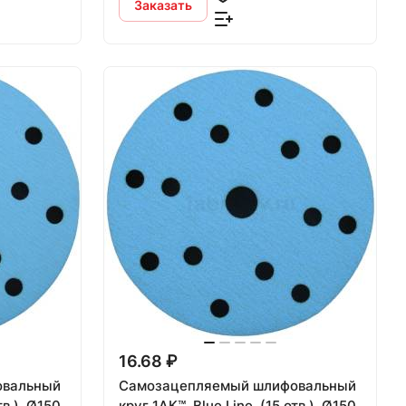
Заказать
16.68 ₽
овальный
Самозацепляемый шлифовальный
круг 1АК™, Blue Line, (15 отв.), Ø150