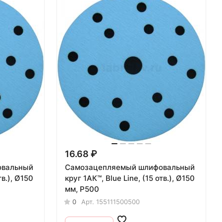
16.68 ₽
овальный
Самозацепляемый шлифовальный
круг 1АК™, Blue Line, (15 отв.), Ø150
мм, Р500
0
Арт.
155111500500