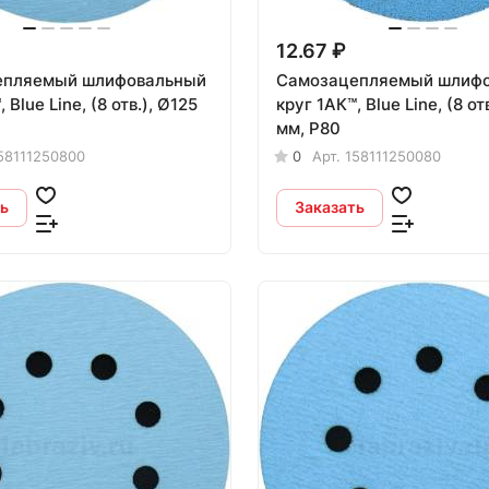
12.67 ₽
епляемый шлифовальный
Самозацепляемый шлиф
Ø125
круг 1АК™, Blue Line, (8 отв.), Ø125
мм, Р80
58111250800
0
Арт.
158111250080
ь
Заказать