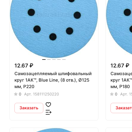
12.67 ₽
12.67 ₽
Самозацепляемый шлифовальный
Самозац
круг 1АК™, Blue Line, (8 отв.), Ø125
круг 1АК™, Blue Line, (8 отв.), 
мм, Р220
мм, Р180
0
Арт.
158111250220
0
Арт.
1
Заказать
Заказат