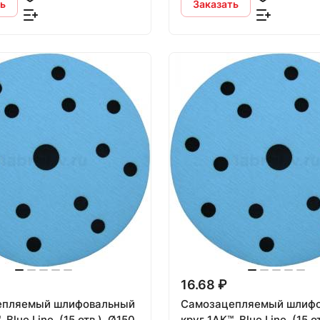
ь
Заказать
16.68 ₽
епляемый шлифовальный
Самозацепляемый шлиф
 Ø150
круг 1АК™, Blue Line, (15 отв.), Ø150