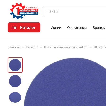
Каталог
Акции
О компании
Бренды
–
–
–
Главная
Каталог
Шлифовальные круги Velcro
Шлифов