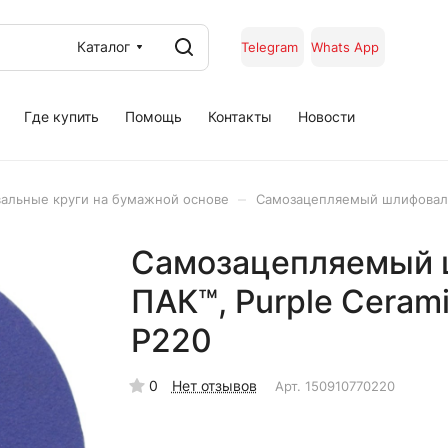
Каталог
Telegram
Whats App
Где купить
Помощь
Контакты
Новости
–
альные круги на бумажной основе
Самозацепляемый шлифовальны
Самозацепляемый 
ПАК™, Purple Сeramic
Р220
0
Нет отзывов
Арт.
150910770220