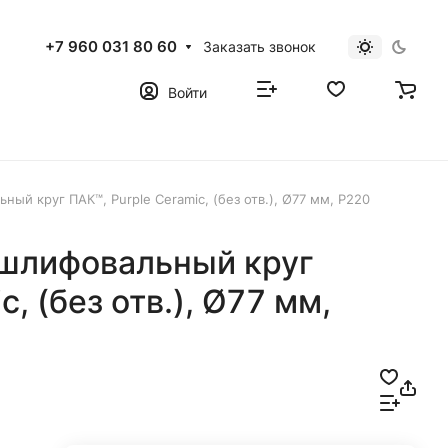
+7 960 031 80 60
Заказать звонок
Войти
й круг ПАК™, Purple Сeramic, (без отв.), Ø77 мм, Р220
шлифовальный круг
, (без отв.), Ø77 мм,