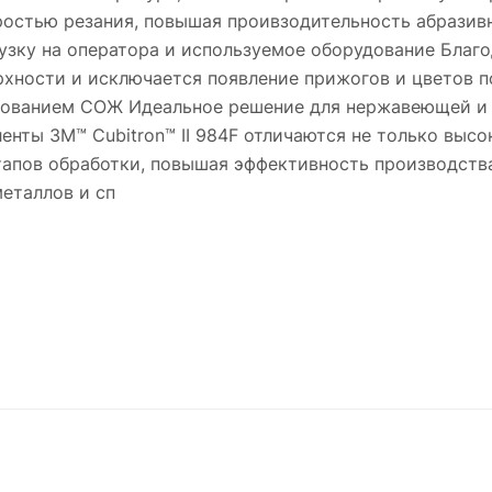
остью резания, повышая проивзодительность абразив
узку на оператора и используемое оборудование Благ
рхности и исключается появление прижогов и цветов п
зованием СОЖ Идеальное решение для нержавеющей и ч
нты 3M™ Cubitron™ II 984F отличаются не только выс
тапов обработки, повышая эффективность производства
еталлов и сп