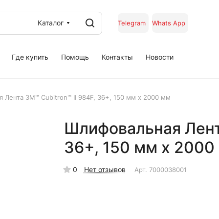
Каталог
Telegram
Whats App
Где купить
Помощь
Контакты
Новости
 Лента 3M™ Cubitron™ II 984F, 36+, 150 мм х 2000 мм
Шлифовальная Лента
36+, 150 мм х 2000
0
Нет отзывов
Арт.
7000038001