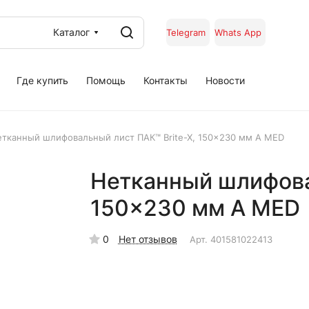
Каталог
Telegram
Whats App
Где купить
Помощь
Контакты
Новости
тканный шлифовальный лист ПАК™ Brite-X, 150x230 мм A MED
Нетканный шлифова
150x230 мм A MED
0
Нет отзывов
Арт.
401581022413