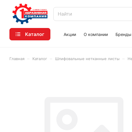
Каталог
Акции
О компании
Бренды
–
–
–
Главная
Каталог
Шлифовальные нетканные листы
Не