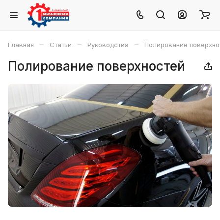
–
–
–
Главная
Статьи
Руководства
Полирование поверхно
Полирование поверхностей