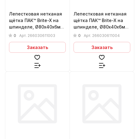
Лепестковая нетканая
Лепестковая нетканая
щётка ПАК™ Brite-X на
щётка ПАК™ Brite-X на
шпинделе, Ø80х40х6мм,
шпинделе, Ø80х40х6мм,
Medium
Fine
0
0
Арт.
266030611003
Арт.
266030611004
Заказать
Заказать