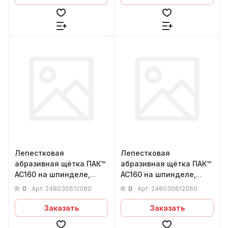
Лепестковая
Лепестковая
абразивная щётка ПАК™
абразивная щётка ПАК™
AC160 на шпинделе,
AC160 на шпинделе,
Ø80х30х6мм, Р80
Ø80х30х6мм, Р60
0
0
Арт.
248030612080
Арт.
248030612060
Заказать
Заказать