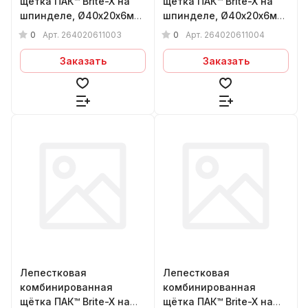
щётка ПАК™ Brite-X на
щётка ПАК™ Brite-X на
шпинделе, Ø40х20х6мм,
шпинделе, Ø40х20х6мм,
Medium
Fine
0
0
Арт.
264020611003
Арт.
264020611004
Заказать
Заказать
Лепестковая
Лепестковая
комбинированная
комбинированная
щётка ПАК™ Brite-X на
щётка ПАК™ Brite-X на