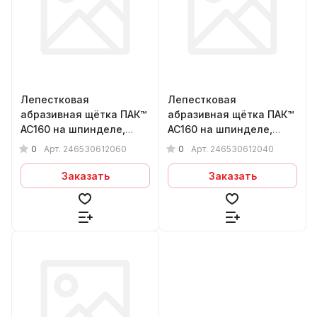
Лепестковая
Лепестковая
абразивная щётка ПАК™
абразивная щётка ПАК™
AC160 на шпинделе,
AC160 на шпинделе,
Ø65х30х6мм, Р60
Ø65х30х6мм, Р40
0
0
Арт.
246530612060
Арт.
246530612040
Заказать
Заказать