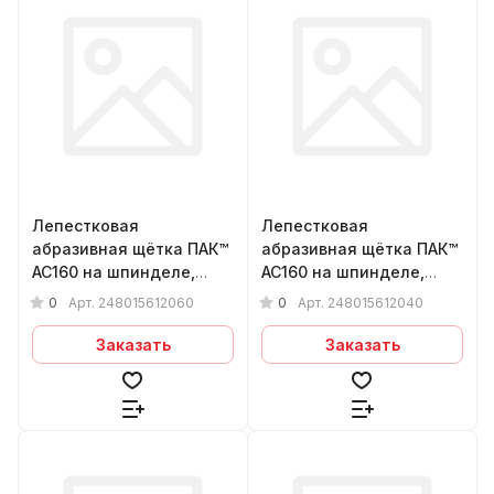
Лепестковая
Лепестковая
абразивная щётка ПАК™
абразивная щётка ПАК™
AC160 на шпинделе,
AC160 на шпинделе,
Ø80х15х6мм, Р60
Ø80х15х6мм, Р40
0
0
Арт.
248015612060
Арт.
248015612040
Заказать
Заказать