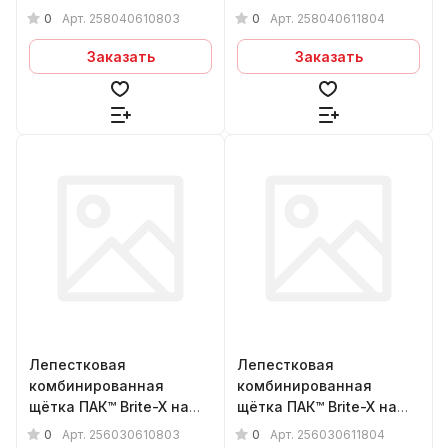
шпинделе, Ø80х40х6мм,
шпинделе, Ø80х40х6мм,
0
0
Арт.
258040610803
Арт.
258040611804
Р80+Medium
Р180+Fine
Заказать
Заказать
Лепестковая
Лепестковая
комбинированная
комбинированная
щётка ПАК™ Brite-X на
щётка ПАК™ Brite-X на
шпинделе, Ø60х30х6мм,
шпинделе, Ø60х30х6мм,
0
0
Арт.
256030610803
Арт.
256030611804