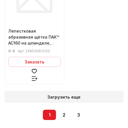
Лепестковая
абразивная щётка ПАК™
AC160 на шпинделе,
Ø65х30х6мм, Р120
0
Арт.
246530612120
Заказать
Загрузить еще
1
2
3