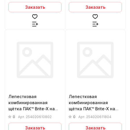
Р80+Medium
Р180+Fine
Заказать
Заказать
Лепестковая
Лепестковая
комбинированная
комбинированная
щётка ПАК™ Brite-X на
щётка ПАК™ Brite-X на
шпинделе, Ø40х20х6мм,
шпинделе, Ø40х20х6мм,
0
0
Арт.
254020610802
Арт.
254020611804
Р80+Medium
Р180+Fine
Заказать
Заказать