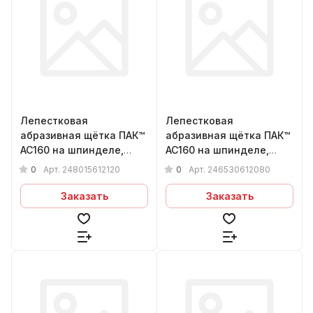
Лепестковая
Лепестковая
абразивная щётка ПАК™
абразивная щётка ПАК™
AC160 на шпинделе,
AC160 на шпинделе,
Ø80х15х6мм, Р120
Ø65х30х6мм, Р80
0
0
Арт.
248015612120
Арт.
246530612080
Заказать
Заказать