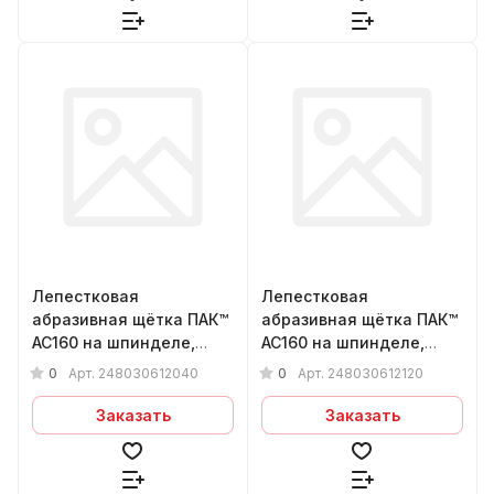
Лепестковая
Лепестковая
абразивная щётка ПАК™
абразивная щётка ПАК™
AC160 на шпинделе,
AC160 на шпинделе,
Ø80х30х6мм, Р40
Ø80х30х6мм, Р120
0
0
Арт.
248030612040
Арт.
248030612120
Заказать
Заказать