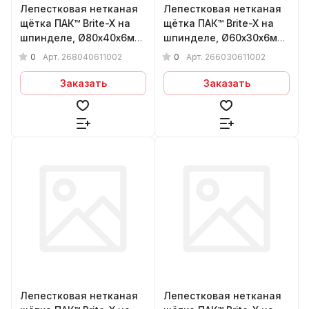
Лепестковая нетканая
Лепестковая нетканая
щётка ПАК™ Brite-X на
щётка ПАК™ Brite-X на
шпинделе, Ø80х40х6мм,
шпинделе, Ø60х30х6мм,
Coarse
Coarse
0
0
Арт.
268040611002
Арт.
266030611002
Заказать
Заказать
Лепестковая нетканая
Лепестковая нетканая