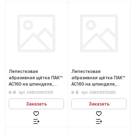
Лепестковая
Лепестковая
абразивная щётка ПАК™
абразивная щётка ПАК™
AC160 на шпинделе,
AC160 на шпинделе,
Ø80х30х6мм, Р100
Ø80х15х6мм, Р80
0
0
Арт.
248030612100
Арт.
248015612080
Заказать
Заказать