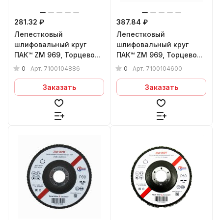
281.32 ₽
387.84 ₽
Лепестковый
Лепестковый
шлифовальный круг
шлифовальный круг
ПАК™ ZM 969, Торцевой,
ПАК™ ZM 969, Торцевой,
Плоский, Ø125х22 мм,
Плоский, Ø125х22 мм,
0
0
Арт.
7100104886
Арт.
7100104600
P60+
P36+
Заказать
Заказать