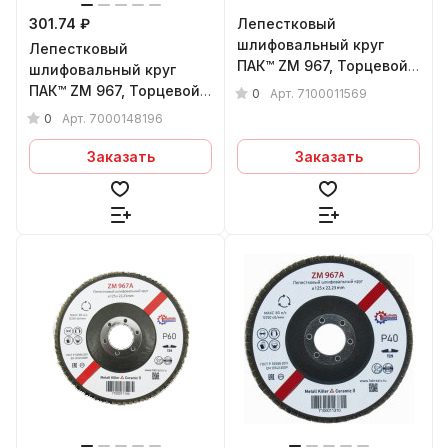
301.74 ₽
Лепестковый
шлифовальный круг
Лепестковый
ПАК™ ZM 967, Торцевой,
шлифовальный круг
Конический, (арт.3М
ПАК™ ZM 967, Торцевой,
0
Арт.
7100011569
65056) Ø125х22 мм, P80+
Плоский, Ø125х22 мм,
0
Арт.
7000148196
P40+
Заказать
Заказать