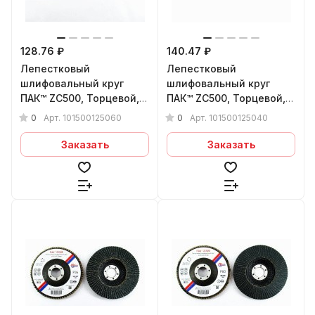
128.76 ₽
140.47 ₽
Лепестковый
Лепестковый
шлифовальный круг
шлифовальный круг
ПАК™ ZС500, Торцевой,
ПАК™ ZС500, Торцевой,
Плоский, Ø125х22 мм,
Плоский, Ø125х22 мм,
0
0
Арт.
101500125060
Арт.
101500125040
P60
P40
Заказать
Заказать