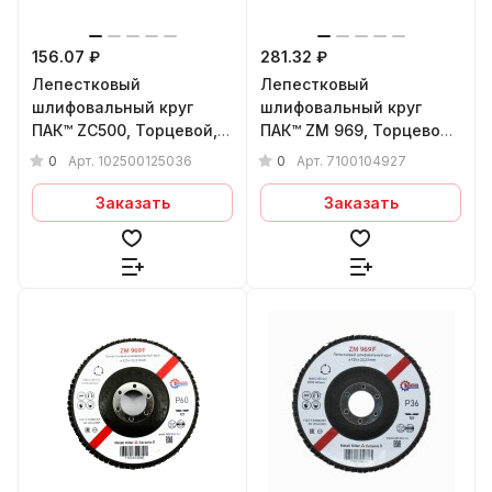
156.07 ₽
281.32 ₽
Лепестковый
Лепестковый
шлифовальный круг
шлифовальный круг
ПАК™ ZС500, Торцевой,
ПАК™ ZM 969, Торцевой,
Конический, Ø125х22 мм,
Плоский, Ø125х22 мм,
0
0
Арт.
102500125036
Арт.
7100104927
P36
P80+
Заказать
Заказать