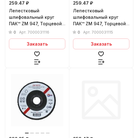
259.47 ₽
259.47 ₽
Лепестковый
Лепестковый
шлифовальный круг
шлифовальный круг
ПАК™ ZM 947, Торцевой,
ПАК™ ZM 947, Торцевой,
Плоский, Ø125х22 мм,
Плоский, Ø125х22 мм,
0
0
Арт.
7000031116
Арт.
7000031115
P80+
P60+
Заказать
Заказать