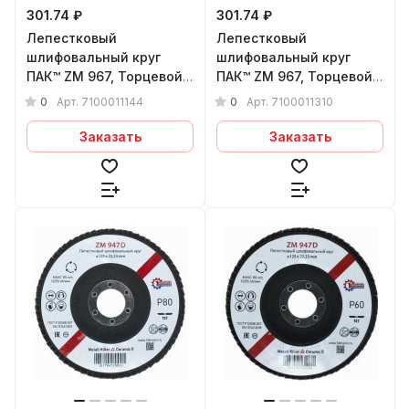
301.74 ₽
301.74 ₽
Лепестковый
Лепестковый
шлифовальный круг
шлифовальный круг
ПАК™ ZM 967, Торцевой,
ПАК™ ZM 967, Торцевой,
Конический, (арт.3М
Конический, (арт.3М
0
0
Арт.
7100011144
Арт.
7100011310
65055), Ø125х22 мм,
65054), Ø125х22 мм,
Р60+
P40+
Заказать
Заказать