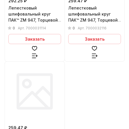
292.25 ₽
259.47 ₽
Лепестковый
Лепестковый
шлифовальный круг
шлифовальный круг
ПАК™ ZM 947, Торцевой,
ПАК™ ZM 947, Торцевой,
Плоский, Ø125х22 мм,
Конический, (арт.3М
0
0
Арт.
7000031114
Арт.
7000032116
P36+
67012), Ø125х22 мм,
P80+
Заказать
Заказать
259.47 ₽