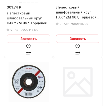
301.74 ₽
Лепестковый
шлифовальный круг
Лепестковый
ПАК™ ZM 967, Торцевой,
шлифовальный круг
Плоский, Ø125х22 мм,
ПАК™ ZM 967, Торцевой,
0
Арт.
7000148200
P80+
Плоский, Ø125х22 мм,
0
Арт.
7000148199
Р60+
Заказать
Заказать