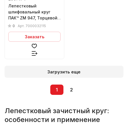
Лепестковый
шлифовальный круг
ПАК™ ZM 947, Торцевой,
Конический, (арт.3М
0
Арт.
7000032115
67011), Ø125х22 мм, P60+
Заказать
Загрузить еще
1
2
Лепестковый зачистный круг:
особенности и применение