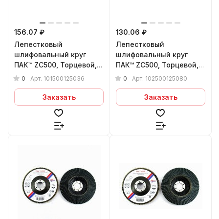
156.07 ₽
130.06 ₽
Лепестковый
Лепестковый
шлифовальный круг
шлифовальный круг
ПАК™ ZС500, Торцевой,
ПАК™ ZС500, Торцевой,
Плоский, Ø125х22 мм,
Конический, Ø125х22 мм,
0
0
Арт.
101500125036
Арт.
102500125080
P36
P80
Заказать
Заказать