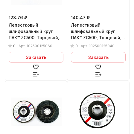
128.76 ₽
140.47 ₽
Лепестковый
Лепестковый
шлифовальный круг
шлифовальный круг
ПАК™ ZС500, Торцевой,
ПАК™ ZС500, Торцевой,
Конический, Ø125х22 мм,
Конический, Ø125х22 мм,
0
0
Арт.
102500125060
Арт.
102500125040
P60
P40
Заказать
Заказать