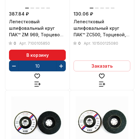
387.84 ₽
130.06 ₽
Лепестковый
Лепестковый
шлифовальный круг
шлифовальный круг
ПАК™ ZM 969, Торцевой,
ПАК™ ZС500, Торцевой,
Конический (арт.3М
Плоский, Ø125х22 мм,
0
0
Арт.
7100105850
Арт.
101500125080
51468), Ø125х22 мм,
P80
P36+
В корзину
Заказать