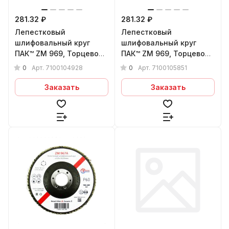
281.32 ₽
281.32 ₽
Лепестковый
Лепестковый
шлифовальный круг
шлифовальный круг
ПАК™ ZM 969, Торцевой,
ПАК™ ZM 969, Торцевой,
Конический, Ø125х22 мм,
Конический (арт.3М
0
0
Арт.
7100104928
Арт.
7100105851
P80+
51469), Ø125х22 мм,
P60+
Заказать
Заказать