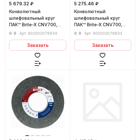
5 679.32 ₽
5 275.46 ₽
Конволютный
Конволютный
шлифовальный круг
шлифовальный круг
ПАК™ Brite-X CNV700,
ПАК™ Brite-X CNV700,
Ø200х20х76 мм, 9S FIN
Ø200х20х76 мм, 8S MED
0
0
Арт.
902002076934
Арт.
902002076833
Заказать
Заказать