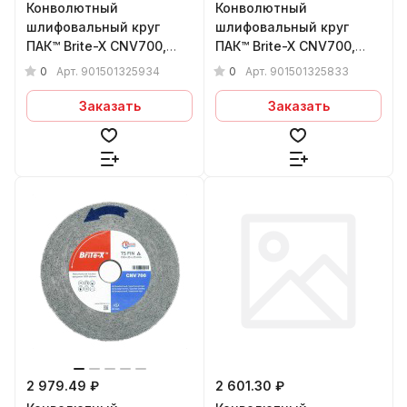
Конволютный
Конволютный
шлифовальный круг
шлифовальный круг
ПАК™ Brite-X CNV700,
ПАК™ Brite-X CNV700,
Ø150х13х25 мм, 9S FIN
Ø150х13х25 мм, 8S MED
0
0
Арт.
901501325934
Арт.
901501325833
Заказать
Заказать
2 979.49 ₽
2 601.30 ₽