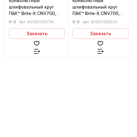
Конволютный
Конволютный
шлифовальный круг
шлифовальный круг
ПАК™ Brite-X CNV700,
ПАК™ Brite-X CNV700,
Ø150х13х25 мм, 7S FIN
Ø150х13х25 мм, 6S FIN
0
0
Арт.
901501325734
Арт.
901501325634
Заказать
Заказать