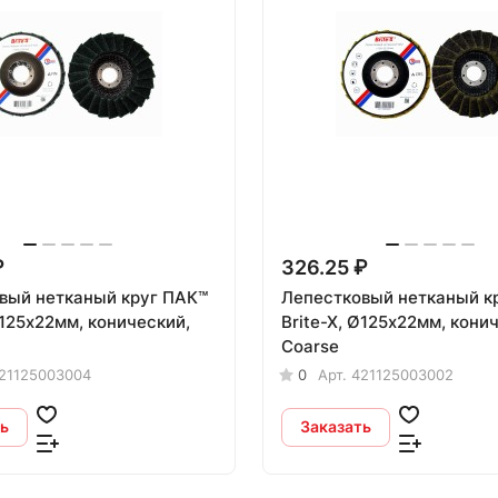
₽
326.25 ₽
й нетканый круг ПАК™
Лепестковый нетканый круг 
Ø125х22мм, конический,
Brite-X, Ø125х22мм, кони
Coarse
21125003004
0
Арт.
421125003002
ь
Заказать