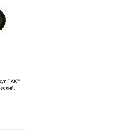
ПАК™
ческий,