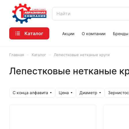
Каталог
Акции
О компании
Бренды
–
–
Главная
Каталог
Лепестковые нетканые круги
Лепестковые нетканые к
С конца алфавита
Цена
Диаметр
Зернистос