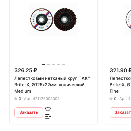
326.25 ₽
321.90 
Лепестковый нетканый круг ПАК™
Лепестковы
Brite-X, Ø125х22мм, конический,
Brite-X, 
Medium
Fine
0
Арт.
421125003003
0
Арт.
4
Заказать
Заказат