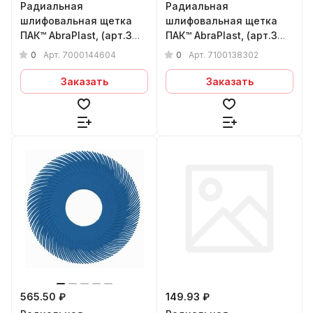
Радиальная
Радиальная
шлифовальная щетка
шлифовальная щетка
ПАК™ AbraPlast, (арт.3М
ПАК™ AbraPlast, (арт.3М
33058) 150x1,5x25 мм,
33057)150x1,5x25 мм,
0
0
Арт.
7000144604
Арт.
7100138302
(сер.), P400
(красн.), P220
Заказать
Заказать
565.50 ₽
149.93 ₽