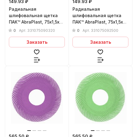
149.93 ₽
149.93 ₽
Радиальная
Радиальная
шлифовальная щетка
шлифовальная щетка
ПАК™ AbraPlast, 75х1,5х9
ПАК™ AbraPlast, 75х1,5х9
мм, (кор.), P320
мм, (бел.), P2500
0
0
Арт.
331075090320
Арт.
331075092500
Заказать
Заказать
565.50 ₽
565.50 ₽