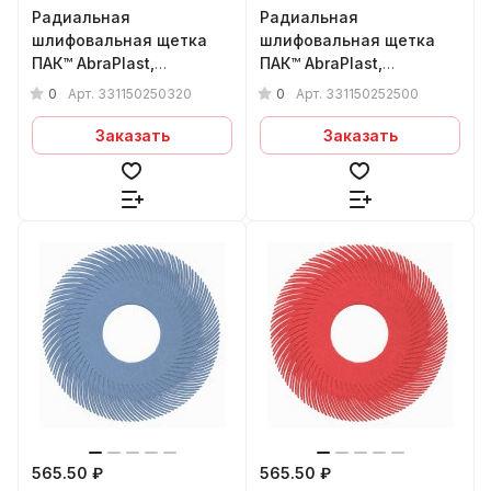
Радиальная
Радиальная
шлифовальная щетка
шлифовальная щетка
ПАК™ AbraPlast,
ПАК™ AbraPlast,
150x1,5x25 мм, (кор.),
150x1,5x25 мм, (бел.),
0
0
Арт.
331150250320
Арт.
331150252500
P320
P2500
Заказать
Заказать
565.50 ₽
565.50 ₽