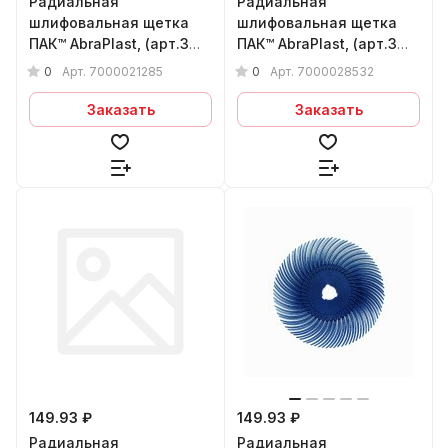
Радиальная
Радиальная
шлифовальная щетка
шлифовальная щетка
ПАК™ AbraPlast, (арт.3М
ПАК™ AbraPlast, (арт.3М
33056)150x1,5x25 мм,
30139) 75х1,5х9 мм,
0
0
Арт.
7000021285
Арт.
7000028532
(син), P120
(сер.), P400
Заказать
Заказать
149.93 ₽
149.93 ₽
Радиальная
Радиальная