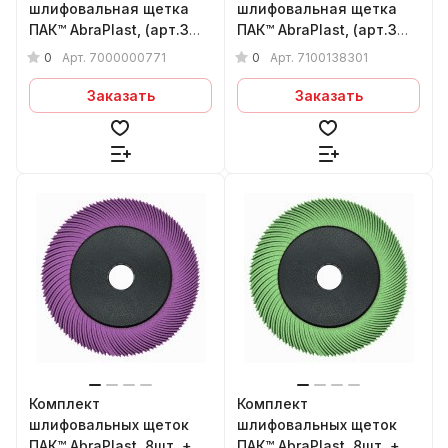
шлифовальная щетка
шлифовальная щетка
ПАК™ AbraPlast, (арт.3М
ПАК™ AbraPlast, (арт.3М
30126) 75х1,5х9 мм, (зел),
33055)150x1,5x25 мм,
0
0
Арт.
7000000771
Арт.
7100138301
P80
(зел.), P80
Заказать
Заказать
Комплект
Комплект
шлифовальных щеток
шлифовальных щеток
ПАК™ AbraPlast, 8шт. +
ПАК™ AbraPlast, 8шт. +