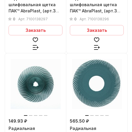
шлифовальная щетка
шлифовальная щетка
ПАК™ AbraPlast, (арт.3М
ПАК™ AbraPlast, (арт.3М
30128) 75х1,5х9 мм,
30127) 75х1,5х9 мм, (син),
0
0
Арт.
7100138297
Арт.
7100138296
(красн.), P220
P120
Заказать
Заказать
149.93 ₽
565.50 ₽
Радиальная
Радиальная