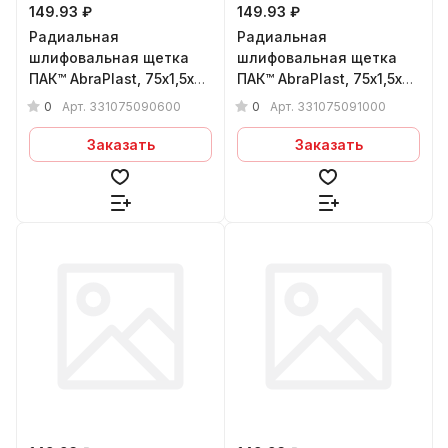
149.93 ₽
149.93 ₽
Радиальная
Радиальная
шлифовальная щетка
шлифовальная щетка
ПАК™ AbraPlast, 75х1,5х9
ПАК™ AbraPlast, 75х1,5х9
мм, (фиол.), P600
мм, (св. зел.), P1000
0
0
Арт.
331075090600
Арт.
331075091000
Заказать
Заказать