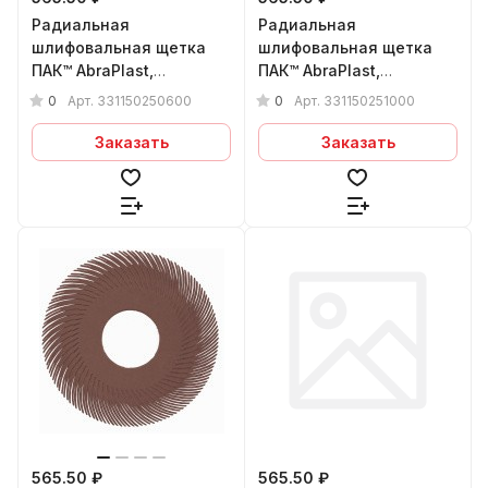
Радиальная
Радиальная
шлифовальная щетка
шлифовальная щетка
ПАК™ AbraPlast,
ПАК™ AbraPlast,
150x1,5x25 мм, (фиол.),
150x1,5x25 мм, (св. зел.),
0
0
Арт.
331150250600
Арт.
331150251000
P600
P1000
Заказать
Заказать
565.50 ₽
565.50 ₽