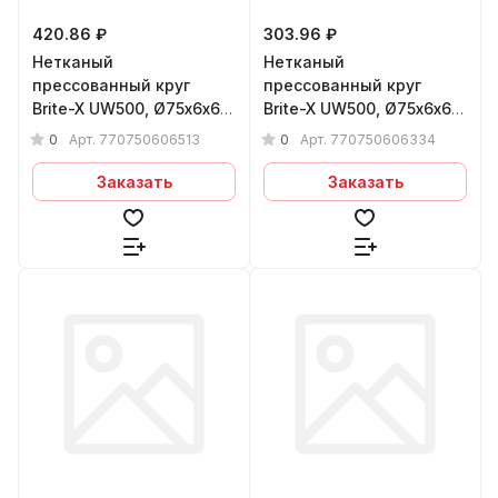
420.86 ₽
303.96 ₽
Нетканый
Нетканый
прессованный круг
прессованный круг
Brite-X UW500, Ø75х6x6
Brite-X UW500, Ø75х6x6
мм 5A MED
мм 3S FIN
0
0
Арт.
770750606513
Арт.
770750606334
Заказать
Заказать