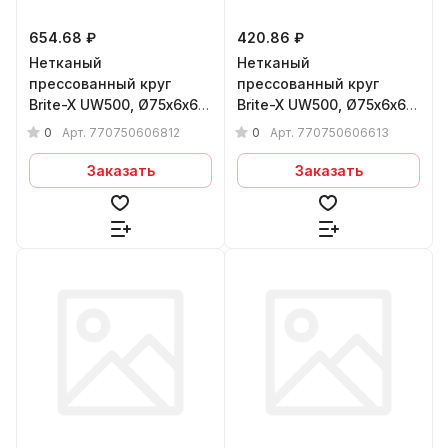
654.68 ₽
420.86 ₽
Нетканый
Нетканый
прессованный круг
прессованный круг
Brite-X UW500, Ø75х6x6
Brite-X UW500, Ø75х6x6
мм 8A CRS
мм 6A MED
0
0
Арт.
770750606812
Арт.
770750606613
Заказать
Заказать