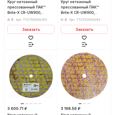
Круг нетканный
Круг нетканный
прессованный ПАК™
прессованный ПАК™
Brite-X CR-UW900,
Brite-X CR-UW900,
Сeramic, Ø75х6x6 мм, 2C
Сeramic, Ø75х6x6 мм, 2C
0
0
Арт.
770750606293
Арт.
770750606294
MED
FIN
Заказать
Заказать
3 600.71 ₽
3 198.56 ₽
Круг нетканный
Круг нетканный