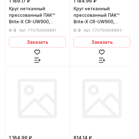
1 189.17 ₽
1 184.96 ₽
Круг нетканный
Круг нетканный
прессованный ПАК™
прессованный ПАК™
Brite-X CR-UW900,
Brite-X CR-UW900,
Сeramic, Ø75х6x6 мм,
Сeramic, Ø75х6x6 мм, 8C
0
0
Арт.
770750606891
Арт.
770750606893
8CxCRS
MED
Заказать
Заказать
1 184.96 ₽
814.14 ₽