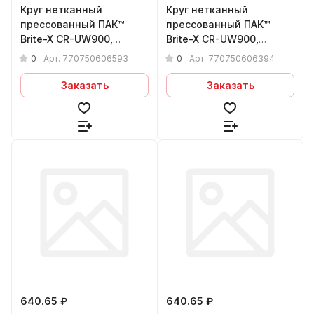
Круг нетканный
Круг нетканный
прессованный ПАК™
прессованный ПАК™
Brite-X CR-UW900,
Brite-X CR-UW900,
Сeramic, Ø75х6x6 мм, 5C
Сeramic, Ø75х6x6 мм, 3C
0
0
Арт.
770750606593
Арт.
770750606394
MED
FIN
Заказать
Заказать
640.65 ₽
640.65 ₽