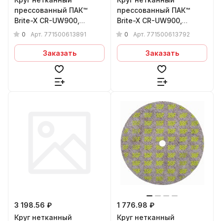
прессованный ПАК™
прессованный ПАК™
Brite-X CR-UW900,
Brite-X CR-UW900,
Сeramic, Ø150х6х13 мм,
Сeramic, Ø150х6х13 мм,
0
0
Арт.
771500613891
Арт.
771500613792
8CxCRS
7CxCRS
Заказать
Заказать
3 198.56 ₽
1 776.98 ₽
Круг нетканный
Круг нетканный