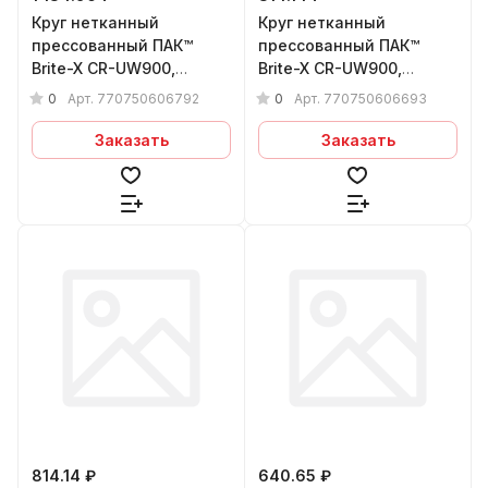
Круг нетканный
Круг нетканный
прессованный ПАК™
прессованный ПАК™
Brite-X CR-UW900,
Brite-X CR-UW900,
Сeramic, Ø75х6x6 мм, 7C
Сeramic, Ø75х6x6 мм, 6C
0
0
Арт.
770750606792
Арт.
770750606693
CRS
MED
Заказать
Заказать
814.14 ₽
640.65 ₽