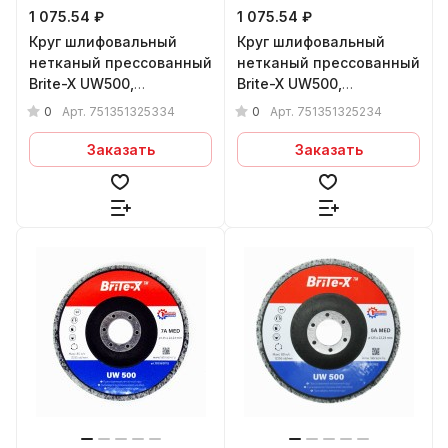
1 075.54 ₽
1 075.54 ₽
Круг шлифовальный
Круг шлифовальный
нетканый прессованный
нетканый прессованный
Brite-X UW500,
Brite-X UW500,
125х12х22,23 мм, 3S FIN
125х12х22,23 мм, 2S FIN
0
0
Арт.
751351325334
Арт.
751351325234
Заказать
Заказать