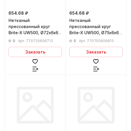
654.68 ₽
654.68 ₽
Нетканый
Нетканый
прессованный круг
прессованный круг
Brite-X UW500, Ø72х6x6
Brite-X UW500, Ø75х6x6
мм 7A MED
мм 8A MED
0
0
Арт.
770720606713
Арт.
770750606813
Заказать
Заказать