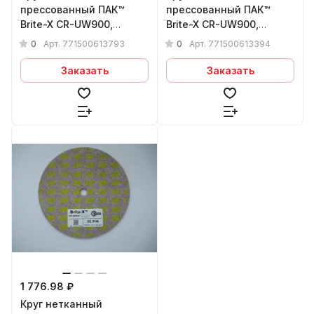
прессованный ПАК™
прессованный ПАК™
Brite-X CR-UW900,
Brite-X CR-UW900,
Сeramic, Ø150х6х13 мм,
Сeramic, Ø150х6х13 мм,
0
0
Арт.
771500613793
Арт.
771500613394
7C MED
3C FIN
Заказать
Заказать
1 776.98 ₽
Круг нетканный