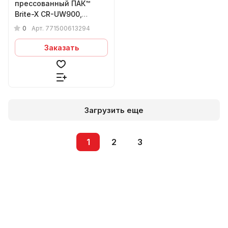
прессованный ПАК™
Brite-X CR-UW900,
Сeramic, Ø150х6х13 мм,
0
Арт.
771500613294
2C FIN
Заказать
Загрузить еще
1
2
3