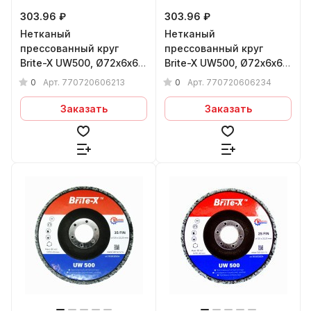
303.96 ₽
303.96 ₽
Нетканый
Нетканый
прессованный круг
прессованный круг
Brite-X UW500, Ø72х6x6
Brite-X UW500, Ø72х6x6
мм 2А MED
мм 2S FIN
0
0
Арт.
770720606213
Арт.
770720606234
Заказать
Заказать