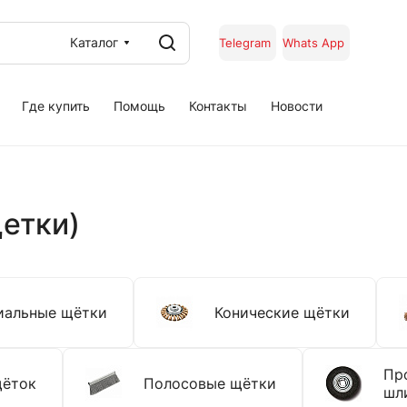
Каталог
Telegram
Whats App
Где купить
Помощь
Контакты
Новости
етки)
иальные щётки
Конические щётки
Пр
щёток
Полосовые щётки
шл