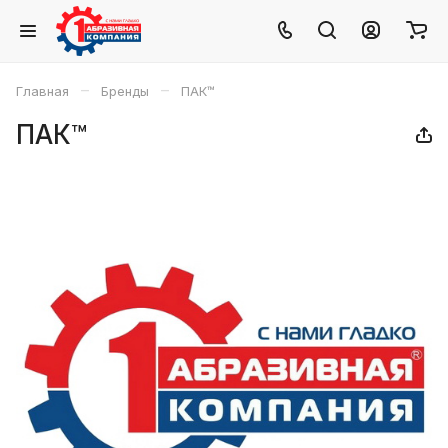
–
–
Главная
Бренды
ПАК™
ПАК™