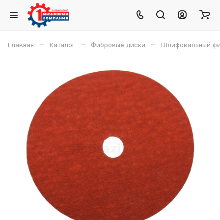
–
–
–
Главная
Каталог
Фибровые диски
Шлифовальный фиб