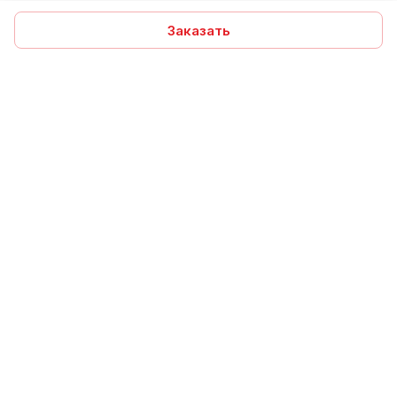
Заказать
Подписаться
на новости и акции
Подписаться
Компания
Помощь
Интернет-магазин
Информация
+7 960 031 80 60