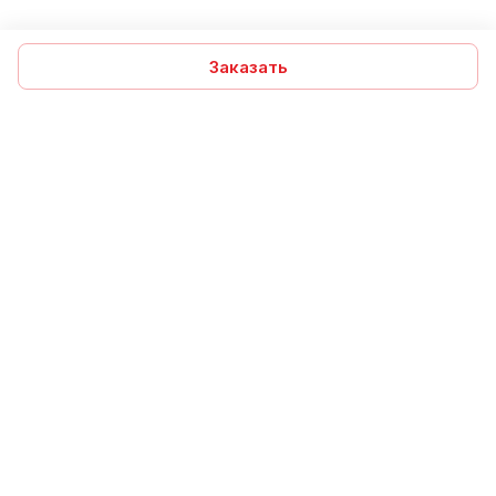
Заказать
Подписаться
на новости и акции
Подписаться
Компания
Помощь
Интернет-магазин
Информация