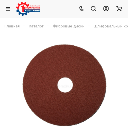
–
–
–
Главная
Каталог
Фибровые диски
Шлифовальный круг