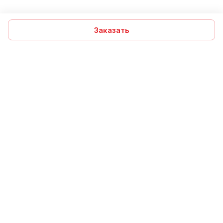
Заказать
Подписаться
на новости и акции
Подписаться
Компания
Помощь
Интернет-магазин
Информация