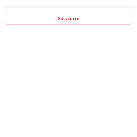
Заказать
Подписаться
на новости и акции
Подписаться
Компания
Помощь
Интернет-магазин
Информация