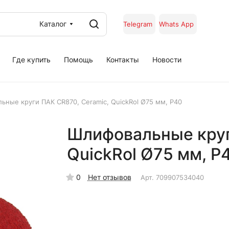
Каталог
Telegram
Whats App
Где купить
Помощь
Контакты
Новости
ьные круги ПАК CR870, Сeramic, QuickRol Ø75 мм, P40
Шлифовальные круг
QuickRol Ø75 мм, P
0
Нет отзывов
Арт.
709907534040