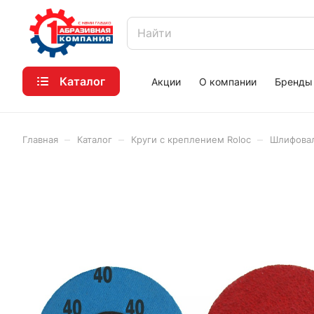
Каталог
Акции
О компании
Бренды
–
–
–
Главная
Каталог
Круги с креплением Roloc
Шлифовал