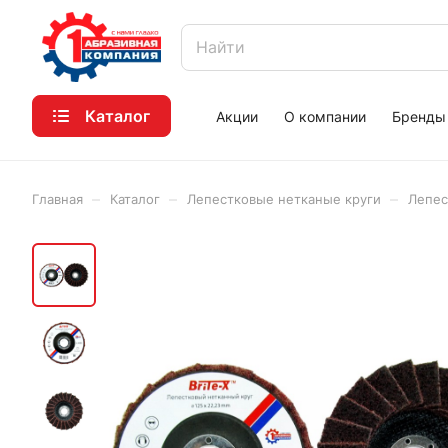
Каталог
Акции
О компании
Бренды
–
–
–
Главная
Каталог
Лепестковые нетканые круги
Лепес