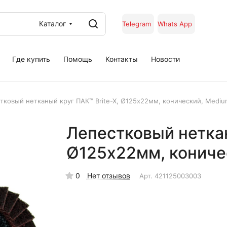
Каталог
Telegram
Whats App
Где купить
Помощь
Контакты
Новости
тковый нетканый круг ПАК™ Brite-X, Ø125х22мм, конический, Mediu
Лепестковый неткан
Ø125х22мм, кониче
0
Нет отзывов
Арт.
421125003003