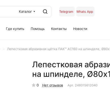
Каталог
Telegram
Whats App
Где купить
Помощь
Контакты
Новости
–
)
Лепестковая абразивная щётка ПАК™ AC160 на шпинделе, Ø80х
Лепестковая абраз
на шпинделе, Ø80х
0
Нет отзывов
Арт.
248015612040