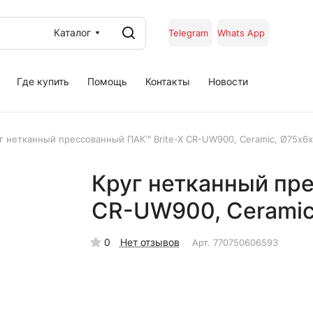
Каталог
Telegram
Whats App
Где купить
Помощь
Контакты
Новости
г нетканный прессованный ПАК™ Brite-X CR-UW900, Сeramic, Ø75х6
Круг нетканный пре
CR-UW900, Сeramic
0
Нет отзывов
Арт.
770750606593