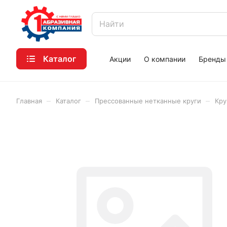
Каталог
Акции
О компании
Бренды
–
–
–
Главная
Каталог
Прессованные нетканные круги
Кру