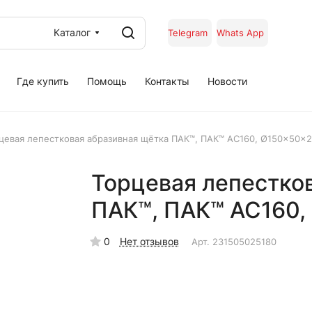
Каталог
Telegram
Whats App
Где купить
Помощь
Контакты
Новости
цевая лепестковая абразивная щётка ПАК™, ПАК™ AC160, Ø150x50x
Торцевая лепестко
ПАК™, ПАК™ AC160,
0
Нет отзывов
Арт.
231505025180