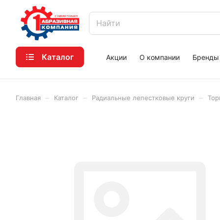
Каталог
Акции
О компании
Бренды
–
–
–
Главная
Каталог
Радиальные лепестковые круги
Тор