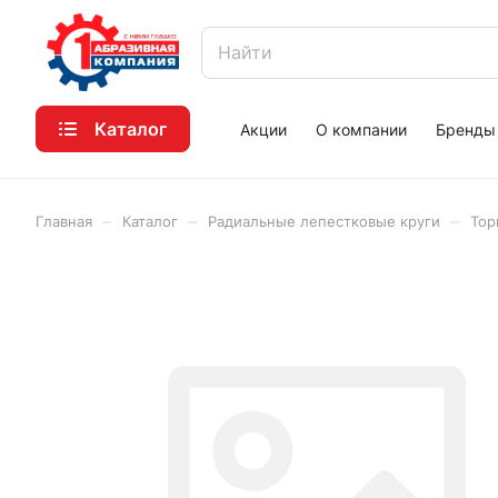
Каталог
Акции
О компании
Бренды
–
–
–
Главная
Каталог
Радиальные лепестковые круги
Тор