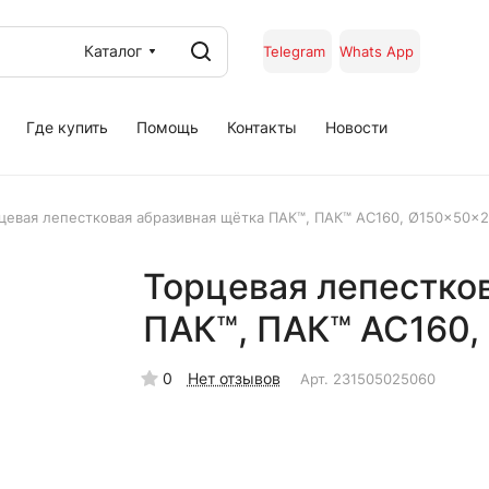
Каталог
Telegram
Whats App
Где купить
Помощь
Контакты
Новости
цевая лепестковая абразивная щётка ПАК™, ПАК™ AC160, Ø150x50x
Торцевая лепестко
ПАК™, ПАК™ AC160,
0
Нет отзывов
Арт.
231505025060