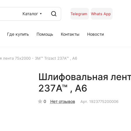
Каталог
Telegram
Whats App
Где купить
Помощь
Контакты
Новости
 лента 75х2000 - 3M™ Trizact 237А™ , A6
Шлифовальная лента
237А™ , A6
0
Нет отзывов
Арт.
1923775200006