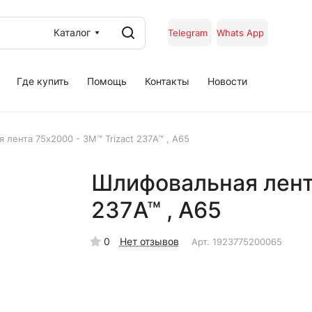
Каталог
Telegram
Whats App
Где купить
Помощь
Контакты
Новости
 лента 75х2000 - 3M™ Trizact 237А™ , A65
Шлифовальная лента
237А™ , A65
0
Нет отзывов
Арт.
1923775200065