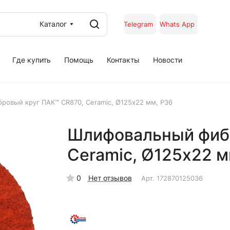
Каталог
Telegram
Whats App
Где купить
Помощь
Контакты
Новости
овый круг ПАК™ CR870, Сeramic, Ø125х22 мм, P36
Шлифовальный фиб
Сeramic, Ø125х22 м
0
Нет отзывов
Арт.
172870125036