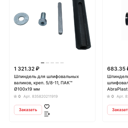
1 321.32 ₽
683.35 
Шпиндель для шлифовальных
Шпиндель
валиков, креп. 5/8-11, ПАК™
шлифовал
Ø100х19 мм
AbraPlast
0
Арт.
835820211919
0
Арт.
8
Заказать
Заказат