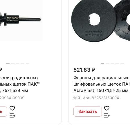
₽
521.83 ₽
 для радиальных
Фланцы для радиальных
ьных щеток ПАК™
шлифовальных щеток ПА
, 75х1,5х9 мм
AbraPlast, 150x1,5x25 мм
20934109009
0
Арт.
822533150094
ь
Заказать