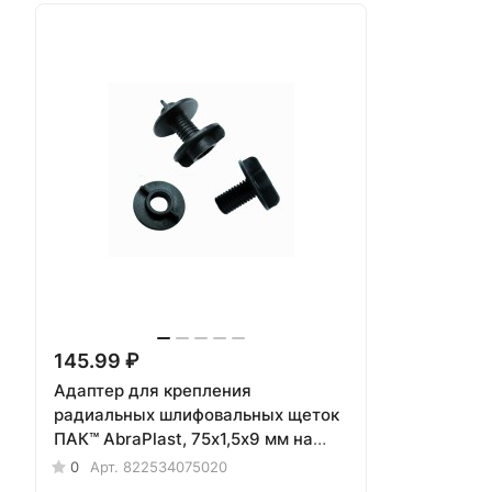
145.99 ₽
Адаптер для крепления
радиальных шлифовальных щеток
ПАК™ AbraPlast, 75х1,5х9 мм на
конический шпиндель
0
Арт.
822534075020