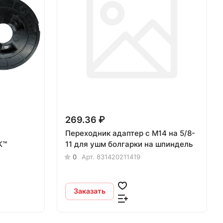
269.36 ₽
Переходник адаптер с М14 на 5/8-
К™
11 для ушм болгарки на шпиндель
0
Арт.
831420211419
Заказать