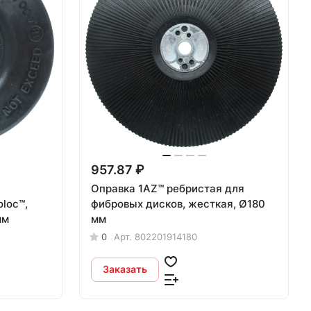
957.87 ₽
Оправка 1АZ™ ребристая для
фибровых дисков, жесткая, Ø180
мм
мм
0
Арт.
802201914180
Заказать