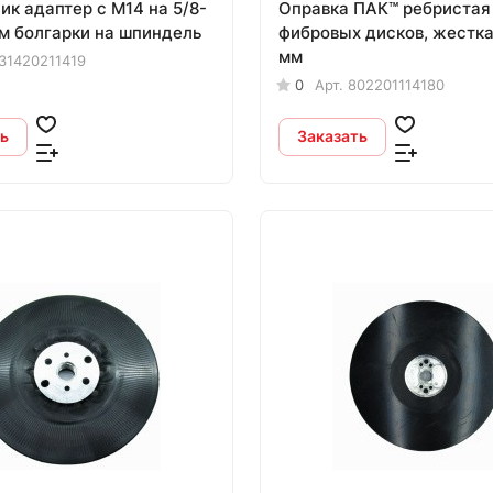
ик адаптер с М14 на 5/8-
Оправка ПАК™ ребристая
шм болгарки на шпиндель
фибровых дисков, жестка
мм
31420211419
0
Арт.
802201114180
ь
Заказать