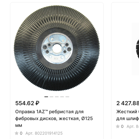
554.62 ₽
2 427.8
Оправка 1АZ™ ребристая для
Жесткий 
фибровых дисков, жесткая, Ø125
для шлиф
мм
0
Арт.
8
0
Арт.
802201914125