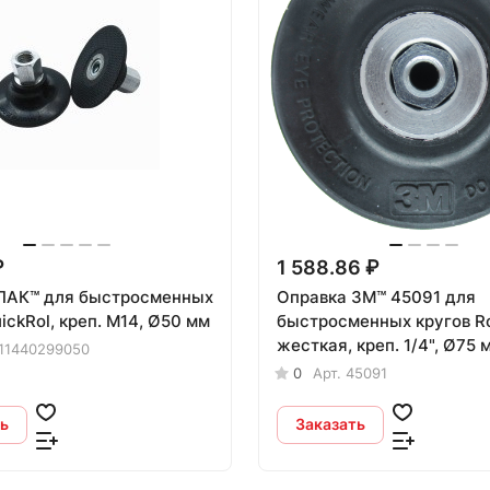
₽
1 588.86 ₽
ПАК™ для быстросменных
Оправка 3M™ 45091 для
ickRol, креп. M14, Ø50 мм
быстросменных кругов Roloc™,
жесткая, креп. 1/4", Ø75 
11440299050
0
Арт.
45091
ь
Заказать