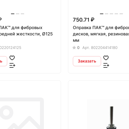
₽
750.71 ₽
ПАК™ для фибровых
Оправка ПАК™ для фибро
средней жесткости, Ø125
дисков, мягкая, резинова
мм
0220124125
0
Арт.
802204414180
ь
Заказать