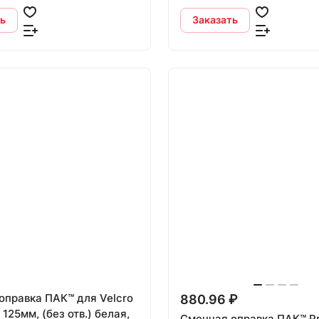
ь
Заказать
оправка ПАК™ для Velcro
880.96 ₽
 125мм, (без отв.) белая,
Cменная оправка ПАК™ P