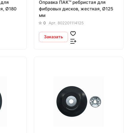
 для
Оправка ПАК™ ребристая для
я, Ø180
фибровых дисков, жесткая, Ø125
мм
0
Арт.
802201114125
Заказать