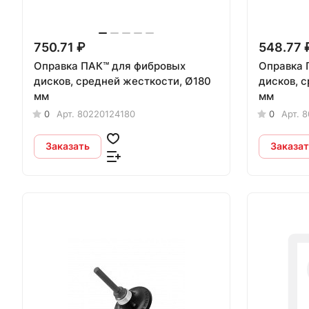
750.71 ₽
548.77 
Оправка ПАК™ для фибровых
Оправка 
дисков, средней жесткости, Ø180
дисков, 
мм
мм
0
Арт.
80220124180
0
Арт.
8
Заказать
Заказат