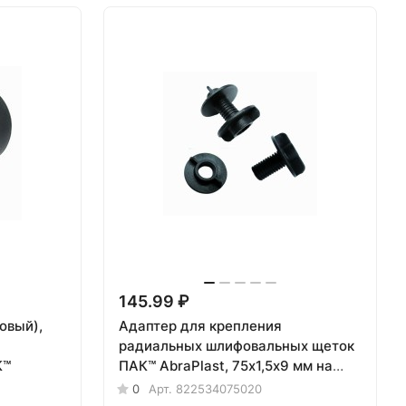
145.99 ₽
овый),
Адаптер для крепления
радиальных шлифовальных щеток
К™
ПАК™ AbraPlast, 75х1,5х9 мм на
конический шпиндель
0
Арт.
822534075020