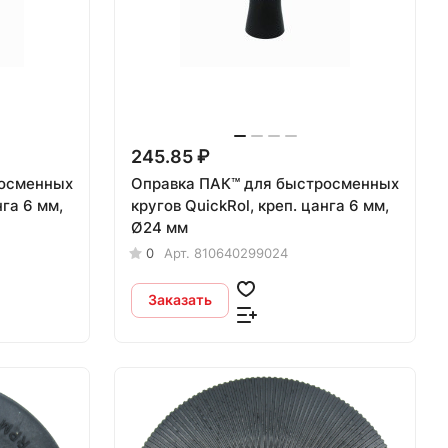
245.85 ₽
росменных
Оправка ПАК™ для быстросменных
нга 6 мм,
кругов QuickRol, креп. цанга 6 мм,
Ø24 мм
0
Арт.
810640299024
Заказать