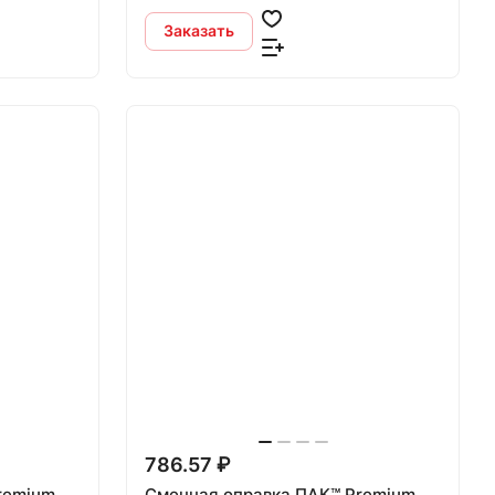
Заказать
786.57 ₽
remium,
Cменная оправка ПАК™ Premium,