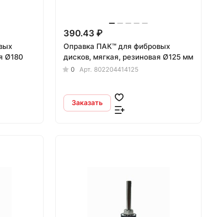
390.43 ₽
вых
Оправка ПАК™ для фибровых
я Ø180
дисков, мягкая, резиновая Ø125 мм
0
Арт.
802204414125
Заказать