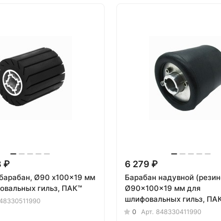
8 ₽
6 279 ₽
барабан, Ø90 x100x19 мм
Барабан надувной (резин
овальных гильз, ПАК™
Ø90x100x19 мм для
шлифовальных гильз, ПА
48330511990
0
Арт.
848330411990