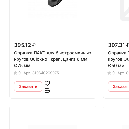
395.12 ₽
307.31 
Оправка ПАК™ для быстросменных
Оправка 
кругов QuickRol, креп. цанга 6 мм,
кругов Qu
Ø75 мм
Ø50 мм
0
Арт.
810640299075
0
Арт.
8
Заказать
Заказат