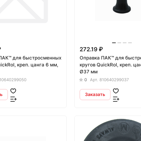
₽
272.19 ₽
ПАК™ для быстросменных
Оправка ПАК™ для быст
ickRol, креп. цанга 6 мм,
кругов QuickRol, креп. ца
Ø37 мм
10640299050
0
Арт.
810640299037
ь
Заказать