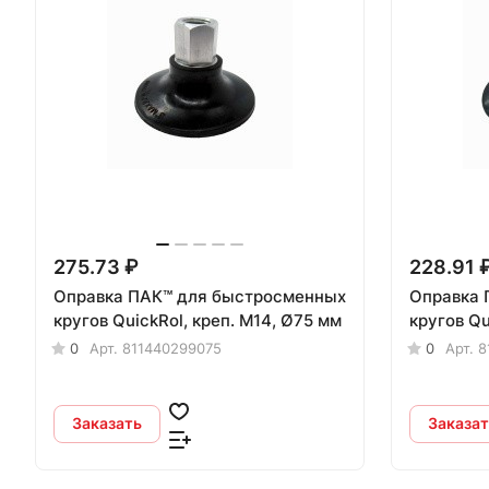
275.73 ₽
228.91 
Оправка ПАК™ для быстросменных
Оправка 
кругов QuickRol, креп. M14, Ø75 мм
кругов Qu
0
Арт.
811440299075
0
Арт.
8
Заказать
Заказат