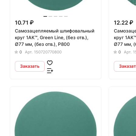
10.71 ₽
12.22 ₽
Самозацепляемый шлифовальный
Самозац
круг 1АК™, Green Line, (без отв.),
круг 1АК™,
Ø77 мм, (без отв.), P800
Ø77 мм, (
0
Арт.
150720770800
0
Арт.
1
Заказать
Заказат