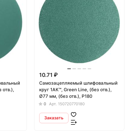
10.71 ₽
овальный
Самозацепляемый шлифовальный
 отв.),
круг 1АК™, Green Line, (без отв.),
Ø77 мм, (без отв.), P180
0
Арт.
150720770180
Заказать