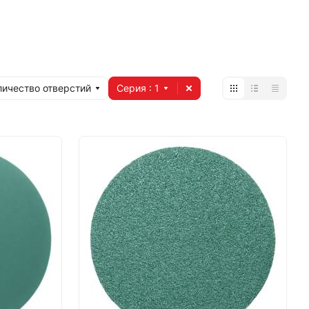
личество отверстий
Серия
: 1