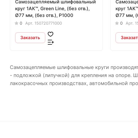
Самозацепляемый шлифовальный
Самозац
круг 1АК™, Green Line, (без отв.),
круг 1АК™,
Ø77 мм, (без отв.), P1000
Ø77 мм, (
0
Арт.
150720771000
0
Арт.
1
Заказать
Заказат
Самозацепляемые шлифовальные круги производят
- подложкой (липучкой) для крепления на опоре.
лакокрасочных производствах, автомобильной про