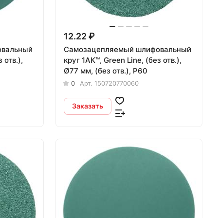
12.22 ₽
овальный
Самозацепляемый шлифовальный
 отв.),
круг 1АК™, Green Line, (без отв.),
Ø77 мм, (без отв.), P60
0
Арт.
150720770060
Заказать