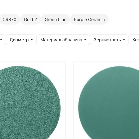
CR870
Gold Z
Green Line
Purple Сeramic
Диаметр
Материал абразива
Зернистость
Ко