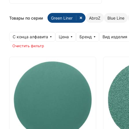
Товары по серии
Green Liner
AbroZ
Blue Line
С конца алфавита
Цена
Бренд
Вид изделия
Очистить фильтр