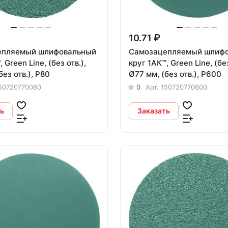
10.71 ₽
епляемый шлифовальный
Самозацепляемый шлиф
 Green Line, (без отв.),
круг 1АК™, Green Line, (без
без отв.), P80
Ø77 мм, (без отв.), P600
50720770080
0
Арт.
150720770600
ь
Заказать