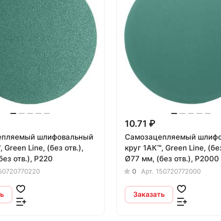
10.71 ₽
епляемый шлифовальный
Самозацепляемый шлиф
 Green Line, (без отв.),
круг 1АК™, Green Line, (без
без отв.), P220
Ø77 мм, (без отв.), P2000
50720770220
0
Арт.
150720772000
ь
Заказать