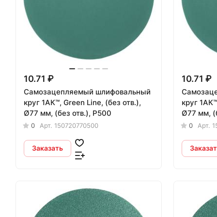
10.71 ₽
10.71 ₽
Самозацепляемый шлифовальный
Самозац
круг 1АК™, Green Line, (без отв.),
круг 1АК™,
Ø77 мм, (без отв.), P500
Ø77 мм, (
0
Арт.
150720770500
0
Арт.
1
Заказать
Заказат