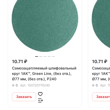
10.71 ₽
10.71 ₽
Самозацепляемый шлифовальный
Самозац
круг 1АК™, Green Line, (без отв.),
круг 1АК™,
Ø77 мм, (без отв.), P240
Ø77 мм, (
0
Арт.
150720770240
0
Арт.
1
Заказать
Заказат