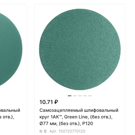
10.71 ₽
овальный
Самозацепляемый шлифовальный
 отв.),
круг 1АК™, Green Line, (без отв.),
Ø77 мм, (без отв.), P120
0
Арт.
150720770120