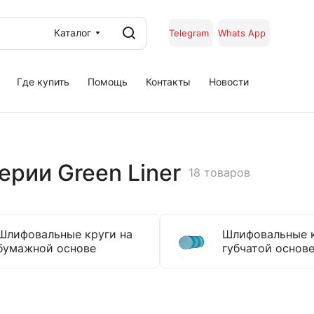
Каталог
Telegram
Whats App
Где купить
Помощь
Контакты
Новости
рии Green Liner
18 товаров
Шлифовальные круги на
Шлифовальные к
бумажной основе
губчатой основ