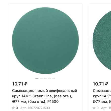
10.71 ₽
10.71 ₽
Самозацепляемый шлифовальный
Самозац
круг 1АК™, Green Line, (без отв.),
круг 1АК™,
Ø77 мм, (без отв.), P1500
Ø77 мм, (
0
Арт.
150720771500
0
Арт.
1