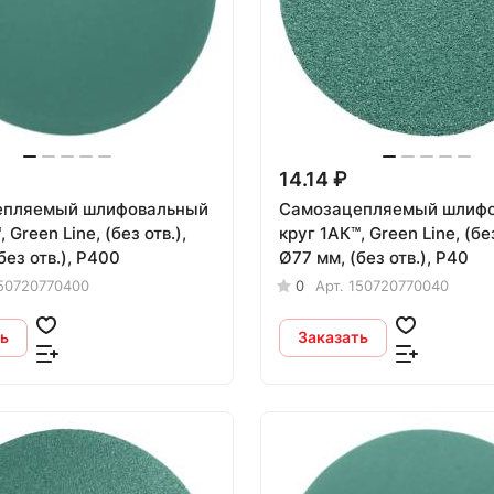
14.14 ₽
епляемый шлифовальный
Самозацепляемый шлиф
 Green Line, (без отв.),
круг 1АК™, Green Line, (без
без отв.), P400
Ø77 мм, (без отв.), P40
50720770400
0
Арт.
150720770040
ь
Заказать