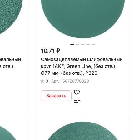
10.71 ₽
овальный
Самозацепляемый шлифовальный
 отв.),
круг 1АК™, Green Line, (без отв.),
Ø77 мм, (без отв.), P320
0
Арт.
150720770320
Заказать