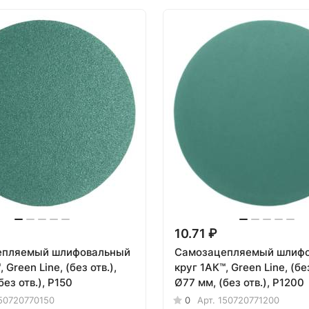
10.71 ₽
епляемый шлифовальный
Самозацепляемый шлиф
 Green Line, (без отв.),
круг 1АК™, Green Line, (без
без отв.), P150
Ø77 мм, (без отв.), P1200
50720770150
0
Арт.
150720771200