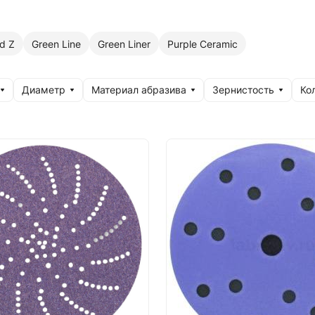
d Z
Green Line
Green Liner
Purple Сeramic
Диаметр
Материал абразива
Зернистость
Ко