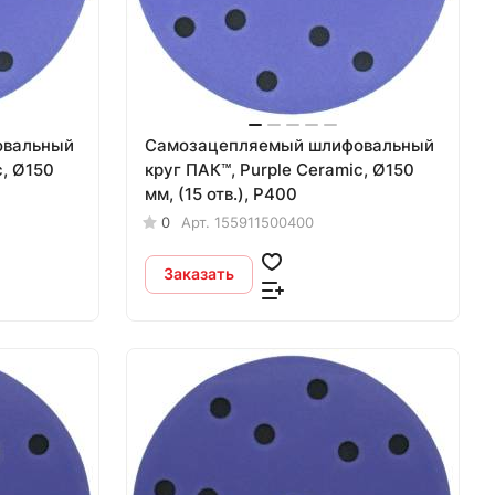
овальный
Самозацепляемый шлифовальный
c, Ø150
круг ПАК™, Purple Сeramic, Ø150
мм, (15 отв.), Р400
0
Арт.
155911500400
Заказать