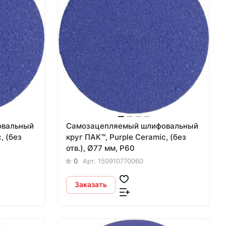
овальный
Самозацепляемый шлифовальный
, (без
круг ПАК™, Purple Сeramic, (без
отв.), Ø77 мм, Р60
0
Арт.
150910770060
Заказать