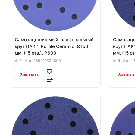
Самозацепляемый шлифовальный
Самозац
круг ПАК™, Purple Сeramic, Ø150
круг ПАК™
мм, (15 отв.), Р600
мм, (15 от
0
Арт.
155911500600
0
Арт.
1
Заказать
Заказат