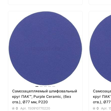
Самозацепляемый шлифовальный
Самозац
круг ПАК™, Purple Сeramic, (без
круг ПАК™
отв.), Ø77 мм, Р220
отв.), Ø7
0
Арт.
150910770220
0
Арт.
1