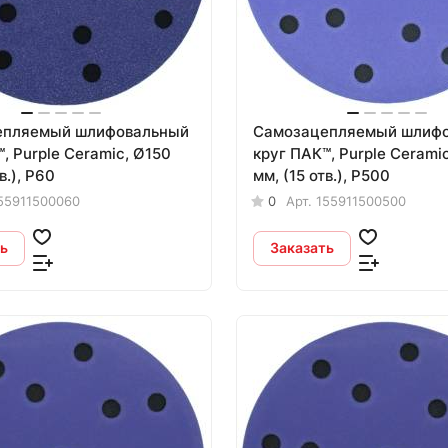
епляемый шлифовальный
Самозацепляемый шлиф
, Purple Сeramic, Ø150
круг ПАК™, Purple Сerami
в.), Р60
мм, (15 отв.), Р500
55911500060
0
Арт.
155911500500
ь
Заказать