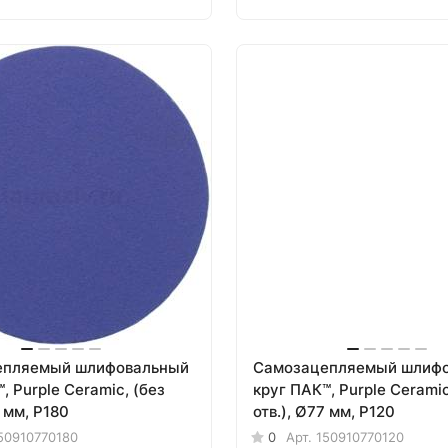
епляемый шлифовальный
Самозацепляемый шлиф
, Purple Сeramic, (без
круг ПАК™, Purple Сeramic
7 мм, Р180
отв.), Ø77 мм, Р120
50910770180
0
Арт.
150910770120