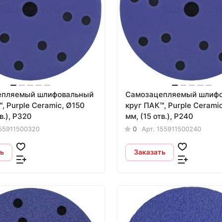
епляемый шлифовальный
Самозацепляемый шлиф
, Purple Сeramic, Ø150
круг ПАК™, Purple Сerami
в.), Р320
мм, (15 отв.), Р240
55911500320
0
Арт.
155911500240
ь
Заказать