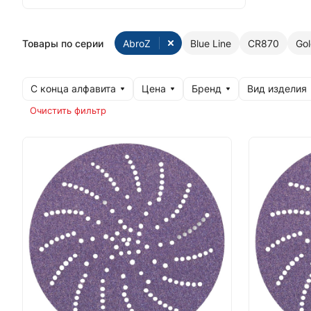
Товары по серии
AbroZ
Blue Line
CR870
Gol
С конца алфавита
Цена
Бренд
Вид изделия
Очистить фильтр