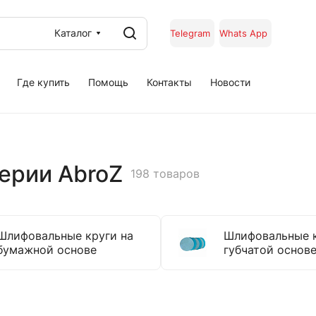
Каталог
Telegram
Whats App
Где купить
Помощь
Контакты
Новости
ерии AbroZ
198 товаров
Шлифовальные круги на
Шлифовальные к
бумажной основе
губчатой основ