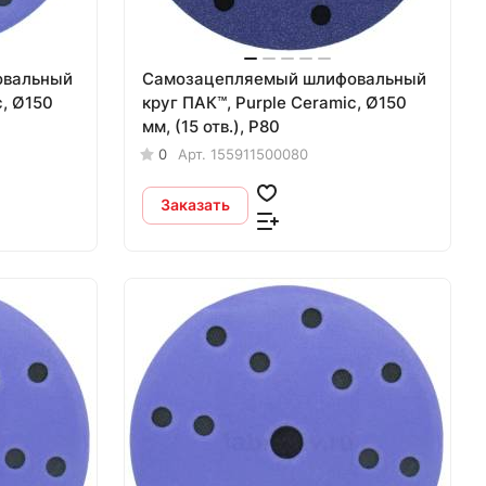
овальный
Самозацепляемый шлифовальный
c, Ø150
круг ПАК™, Purple Сeramic, Ø150
мм, (15 отв.), Р80
0
Арт.
155911500080
Заказать