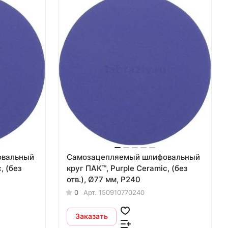
овальный
Самозацепляемый шлифовальный
, (без
круг ПАК™, Purple Сeramic, (без
отв.), Ø77 мм, Р240
0
Арт.
150910770240
Заказать