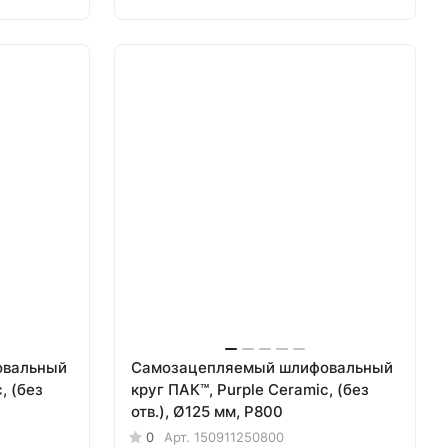
овальный
Самозацепляемый шлифовальный
, (без
круг ПАК™, Purple Сeramic, (без
отв.), Ø125 мм, Р800
0
Арт.
150911250800