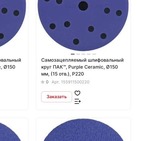
овальный
Самозацепляемый шлифовальный
c, Ø150
круг ПАК™, Purple Сeramic, Ø150
мм, (15 отв.), Р220
0
Арт.
155911500220
Заказать