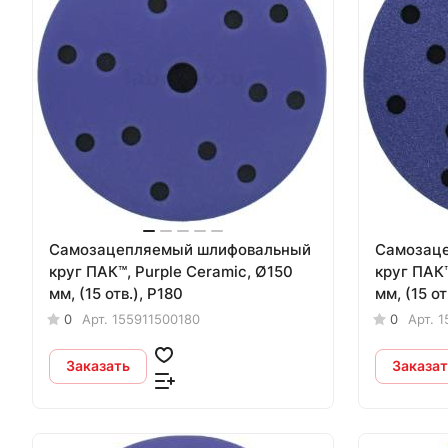
Самозацепляемый шлифовальный
Самозац
круг ПАК™, Purple Сeramic, Ø150
круг ПАК™
мм, (15 отв.), Р180
мм, (15 от
0
Арт.
155911500180
0
Арт.
1
Заказать
Заказат