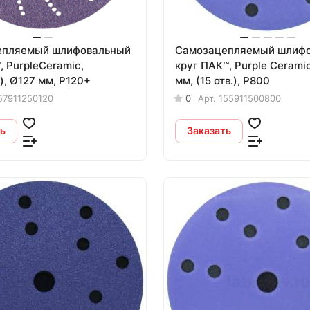
епляемый шлифовальный
Самозацепляемый шлиф
 PurpleСeramic,
круг ПАК™, Purple Сerami
e), Ø127 мм, P120+
мм, (15 отв.), Р800
57911250120
0
Арт.
155911500800
ь
Заказать