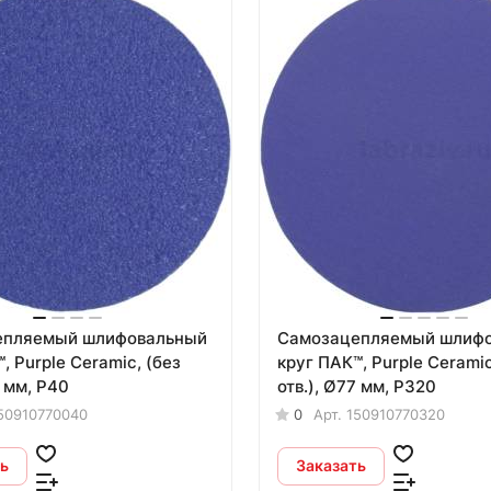
епляемый шлифовальный
Самозацепляемый шлиф
, Purple Сeramic, (без
круг ПАК™, Purple Сeramic
7 мм, Р40
отв.), Ø77 мм, Р320
50910770040
0
Арт.
150910770320
ь
Заказать