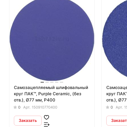
Самозацепляемый шлифовальный
Самозац
круг ПАК™, Purple Сeramic, (без
круг ПАК™
отв.), Ø77 мм, Р400
отв.), Ø7
0
Арт.
150910770400
0
Арт.
1
Заказать
Заказат