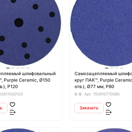
епляемый шлифовальный
Самозацепляемый шлиф
, Purple Сeramic, Ø150
круг ПАК™, Purple Сeramic
в.), Р120
отв.), Ø77 мм, Р80
55911500120
0
Арт.
150910770080
ь
Заказать