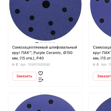
Самозацепляемый шлифовальный
Самозац
круг ПАК™, Purple Сeramic, Ø150
круг ПАК™
мм, (15 отв.), Р40
мм, (15 от
0
Арт.
155911500040
0
Арт.
1
Заказать
Заказат