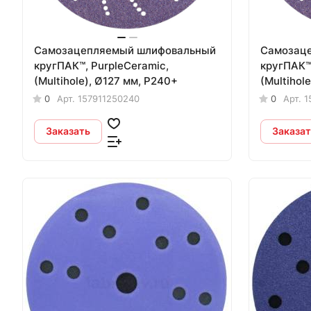
Самозацепляемый шлифовальный
Самозац
кругПАК™, PurpleСeramic,
кругПАК™,
(Multihole), Ø127 мм, Р240+
(Multihol
0
Арт.
157911250240
0
Арт.
1
Заказать
Заказат